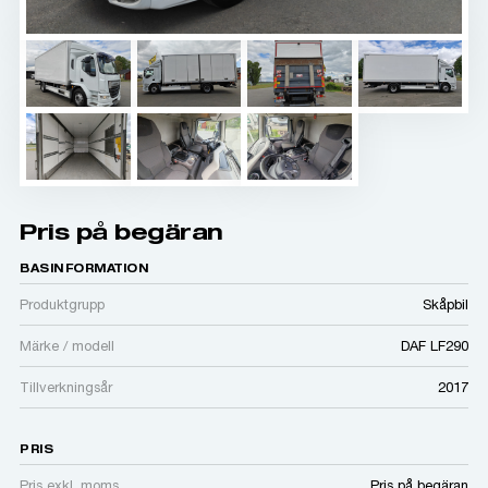
Pris på begäran
BASINFORMATION
Produktgrupp
Skåpbil
Märke / modell
DAF LF290
Tillverkningsår
2017
PRIS
Pris exkl. moms
Pris på begäran