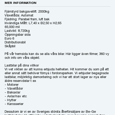
MER INFORMATION
Fjärrstyrd bakgavellift: 2000kg
Växellåda: Automat
Fjädring: Parabel fram, luft bak
Invändiga Mått: L7,40 x B2,50 x H2,65
65,000 mil
Lastvikt: 8,720kg
Öppningsbar sida
Euro 6
Distributionsbil
Skåpbil
På vår hemsida kan du se alla våra bilar. Här ligger även filmer, 360 vy
och info om våra objekt.
Lastbilar på dina villkor
Vi vet vikten av att kunna erbjuda helheten. Hit kommer du som på ett
eller annat sätt behöver förnya i fordonsparken. Vi erbjuder begagnade
lastbilar, miljöriktig demontering och vi har ett stort lager av nya eller
äldre reservdelar t ex
- Motorer
- Växellådor
- Bakaxlar
- Axlar/nav etc
- Hytter
- Karosserier
Dessutom är vi en av Sveriges största återförsäljare av Be-Ge