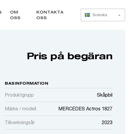
G
OM
KONTAKTA
Svenska
OSS
OSS
Pris på begäran
BASINFORMATION
Produktgrupp
Skåpbil
Märke / modell
MERCEDES Actros 1827
Tillverkningsår
2023