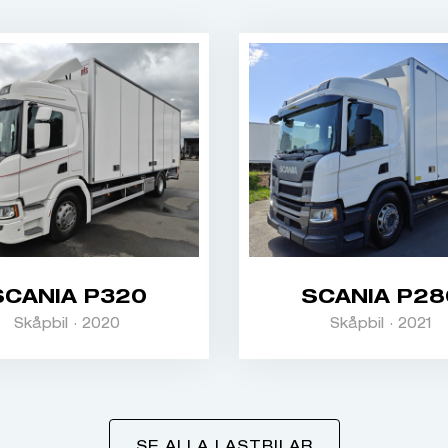
SCANIA P320
SCANIA P28
Skåpbil · 2020
Skåpbil · 2021
SE ALLA LASTBILAR