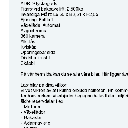
ADR: Styckegods
Fjärrstyrd bakgavellift: 2,500kg
Invändiga Mått: L6,55 x B2,51 x H2,55
Fjädring: Full luft
Växellåda: Automat
Avgasbroms
360 kamera
Alkolås
Kylskåp
Öppningsbar sida
Distributionsbil
Skåpbil
På vår hemsida kan du se alla våra bilar. Här ligger äv
Lastbilar på dina villkor
Vi vet vikten av att kunna erbjuda helheten. Hit komm
fordonsparken. Vi erbjuder begagnade lastbilar, miljöri
äldre reservdelar t ex
- Motorer
- Växellådor
- Bakaxlar
- Axlar/nav etc