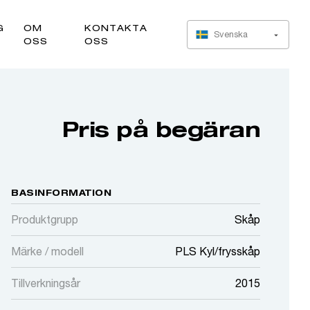
G
OM
KONTAKTA
Svenska
OSS
OSS
Pris på begäran
BASINFORMATION
Produktgrupp
Skåp
Märke / modell
PLS Kyl/frysskåp
Tillverkningsår
2015