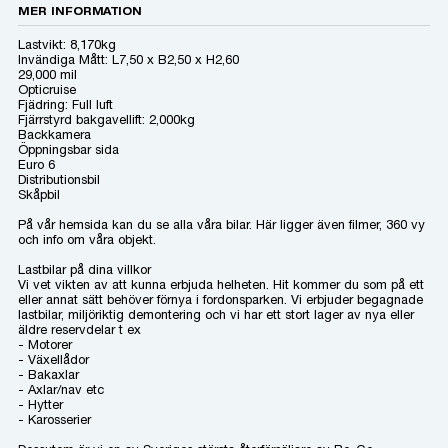
MER INFORMATION
Lastvikt: 8,170kg
Invändiga Mått: L7,50 x B2,50 x H2,60
29,000 mil
Opticruise
Fjädring: Full luft
Fjärrstyrd bakgavellift: 2,000kg
Backkamera
Öppningsbar sida
Euro 6
Distributionsbil
Skåpbil
På vår hemsida kan du se alla våra bilar. Här ligger även filmer, 360 vy
och info om våra objekt.
Lastbilar på dina villkor
Vi vet vikten av att kunna erbjuda helheten. Hit kommer du som på ett
eller annat sätt behöver förnya i fordonsparken. Vi erbjuder begagnade
lastbilar, miljöriktig demontering och vi har ett stort lager av nya eller
äldre reservdelar t ex
- Motorer
- Växellådor
- Bakaxlar
- Axlar/nav etc
- Hytter
- Karosserier