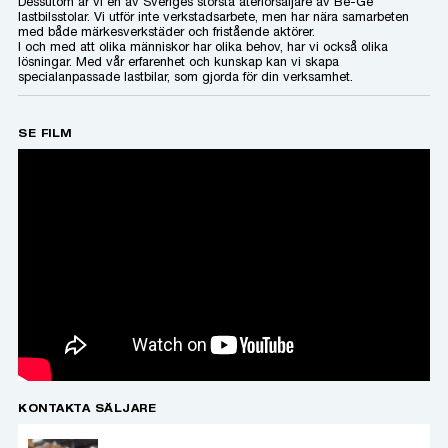
Dessutom är vi en av Sveriges största återförsäljare av Be-Ge
lastbilsstolar. Vi utför inte verkstadsarbete, men har nära samarbeten
med både märkesverkstäder och fristående aktörer.
I och med att olika människor har olika behov, har vi också olika
lösningar. Med vår erfarenhet och kunskap kan vi skapa
specialanpassade lastbilar, som gjorda för din verksamhet.
SE FILM
KONTAKTA SÄLJARE