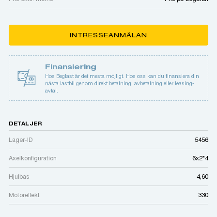
INTRESSEANMÄLAN
Finansiering
Hos Beglast är det mesta möjligt. Hos oss kan du finansiera din
nästa lastbil genom direkt betalning, avbetalning eller leasing-
avtal.
DETALJER
Lager-ID
5456
Axelkonfiguration
6x2*4
Hjulbas
4,60
Motoreffekt
330