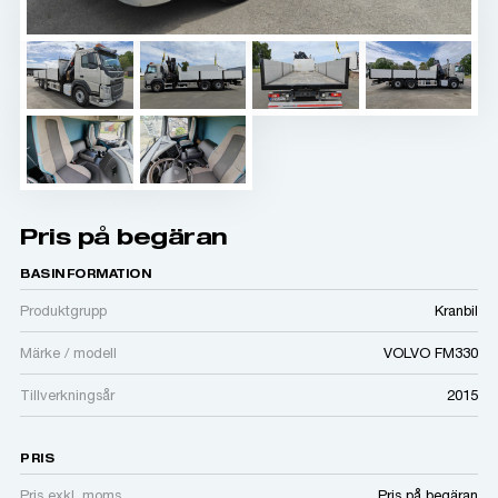
Pris på begäran
BASINFORMATION
Produktgrupp
Kranbil
Märke / modell
VOLVO FM330
Tillverkningsår
2015
PRIS
Pris exkl. moms
Pris på begäran