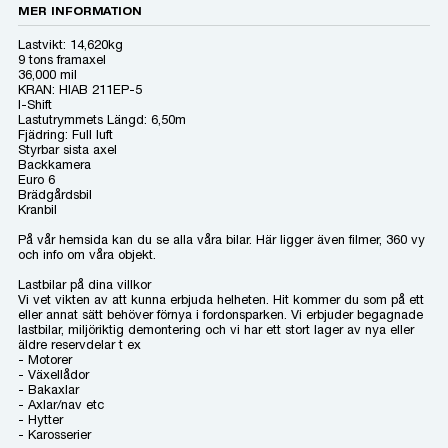
MER INFORMATION
Lastvikt: 14,620kg
9 tons framaxel
36,000 mil
KRAN: HIAB 211EP-5
I-Shift
Lastutrymmets Längd: 6,50m
Fjädring: Full luft
Styrbar sista axel
Backkamera
Euro 6
Brädgårdsbil
Kranbil
På vår hemsida kan du se alla våra bilar. Här ligger även filmer, 360 vy
och info om våra objekt.
Lastbilar på dina villkor
Vi vet vikten av att kunna erbjuda helheten. Hit kommer du som på ett
eller annat sätt behöver förnya i fordonsparken. Vi erbjuder begagnade
lastbilar, miljöriktig demontering och vi har ett stort lager av nya eller
äldre reservdelar t ex
- Motorer
- Växellådor
- Bakaxlar
- Axlar/nav etc
- Hytter
- Karosserier