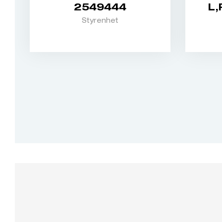
2549444
L,
Styrenhet