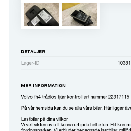
DETALJER
Lager-ID
10381
MER INFORMATION
Volvo fh4 trådlös fjärr kontroll art nummer 22317115
På vår hemsida kan du se alla våra bilar. Här ligger äv
Lastbilar på dina villkor
Vi vet vikten av att kunna erbjuda helheten. Hit komm
fordonsparken. Vi erbjuder begagnade lastbilar, miljöri