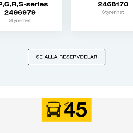
P,G,R,S-series
2468170
2496979
Styrenhet
Styrenhet
SE ALLA RESERVDELAR