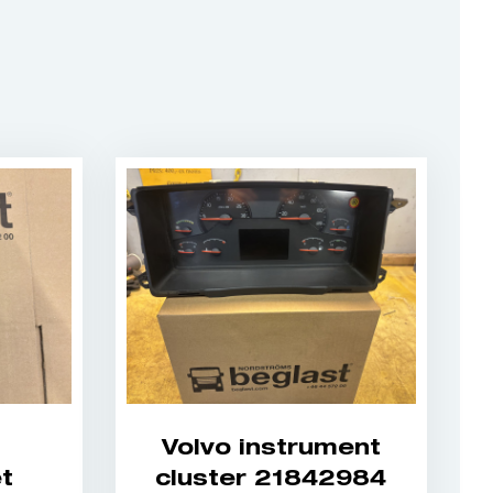
Volvo instrument
t
cluster 21842984