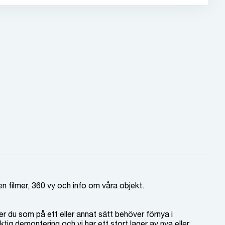
en filmer, 360 vy och info om våra objekt.
er du som på ett eller annat sätt behöver förnya i
ktig demontering och vi har ett stort lager av nya eller