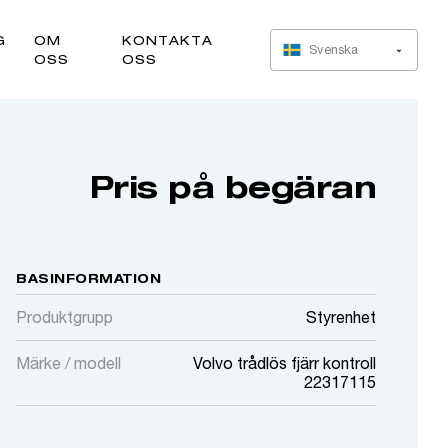
G
OM
KONTAKTA
Svenska
OSS
OSS
Pris på begäran
BASINFORMATION
Produktgrupp
Styrenhet
Märke / modell
Volvo trådlös fjärr kontroll
22317115